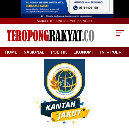
SCROLL TO CONTINUE WITH CONTENT
HOME
NASIONAL
POLITIK
EKONOMI
TNI – POLRI