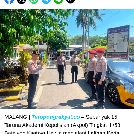
MALANG |
Teropongrakyat.co
– Sebanyak 15
Taruna Akademi Kepolisian (Akpol) Tingkat III/58
Batalyon Ksatrya Hawin menjalani Latihan Kerja