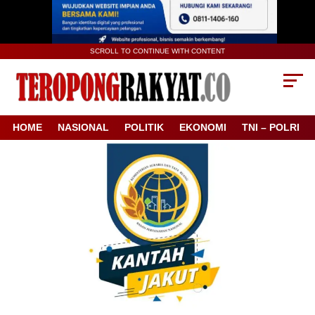
SCROLL TO CONTINUE WITH CONTENT
HOME
NASIONAL
POLITIK
EKONOMI
TNI – POLRI