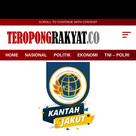
SCROLL TO CONTINUE WITH CONTENT
HOME
NASIONAL
POLITIK
EKONOMI
TNI – POLRI