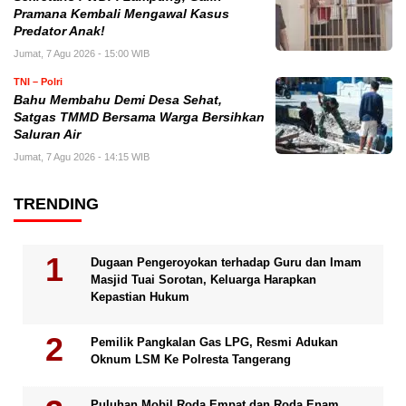
Pramana Kembali Mengawal Kasus
Predator Anak!
Jumat, 7 Agu 2026 - 15:00 WIB
TNI – Polri
Bahu Membahu Demi Desa Sehat,
Satgas TMMD Bersama Warga Bersihkan
Saluran Air
Jumat, 7 Agu 2026 - 14:15 WIB
TRENDING
Dugaan Pengeroyokan terhadap Guru dan Imam
Masjid Tuai Sorotan, Keluarga Harapkan
Kepastian Hukum
Pemilik Pangkalan Gas LPG, Resmi Adukan
Oknum LSM Ke Polresta Tangerang
Puluhan Mobil Roda Empat dan Roda Enam