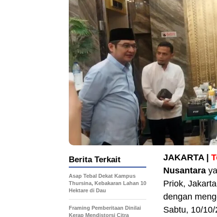
JAKARTA |
T
Berita Terkait
Nusantara
ya
Asap Tebal Dekat Kampus
Priok, Jakart
Thursina, Kebakaran Lahan 10
Hektare di Dau
dengan mengg
Framing Pemberitaan Dinilai
Sabtu, 10/10/
Kerap Mendistorsi Citra