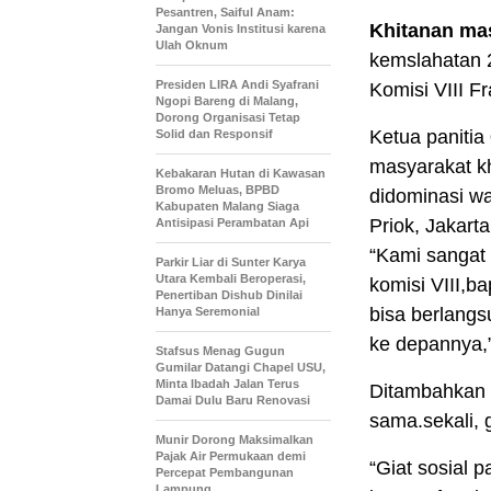
Pesantren, Saiful Anam:
Khitanan ma
Jangan Vonis Institusi karena
Ulah Oknum
kemslahatan 
Presiden LIRA Andi Syafrani
Komisi VIII F
Ngopi Bareng di Malang,
Dorong Organisasi Tetap
Ketua panitia
Solid dan Responsif
masyarakat k
Kebakaran Hutan di Kawasan
Bromo Meluas, BPBD
didominasi w
Kabupaten Malang Siaga
Priok, Jakarta
Antisipasi Perambatan Api
“Kami sangat
Parkir Liar di Sunter Karya
Utara Kembali Beroperasi,
komisi VIII,b
Penertiban Dishub Dinilai
bisa berlangs
Hanya Seremonial
ke depannya,”
Stafsus Menag Gugun
Gumilar Datangi Chapel USU,
Minta Ibadah Jalan Terus
Ditambahkan o
Damai Dulu Baru Renovasi
sama.sekali, g
Munir Dorong Maksimalkan
Pajak Air Permukaan demi
“Giat sosial p
Percepat Pembangunan
Lampung