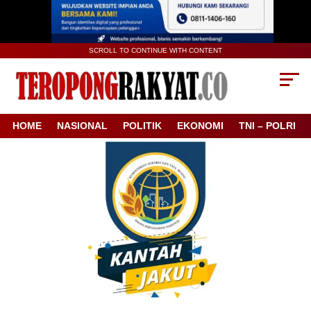
SCROLL TO CONTINUE WITH CONTENT
HOME
NASIONAL
POLITIK
EKONOMI
TNI – POLRI