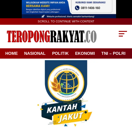
SCROLL TO CONTINUE WITH CONTENT
HOME
NASIONAL
POLITIK
EKONOMI
TNI – POLRI