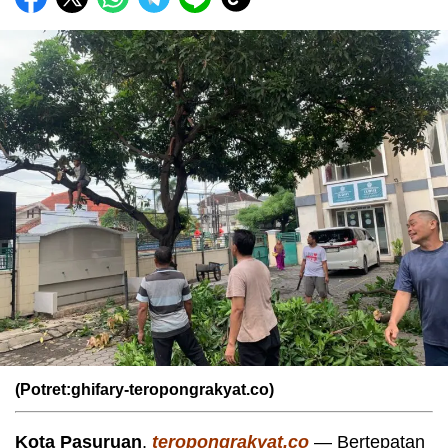
(Potret:ghifary-teropongrakyat.co)
Kota Pasuruan
,
teropongrakyat.co
— Bertepatan