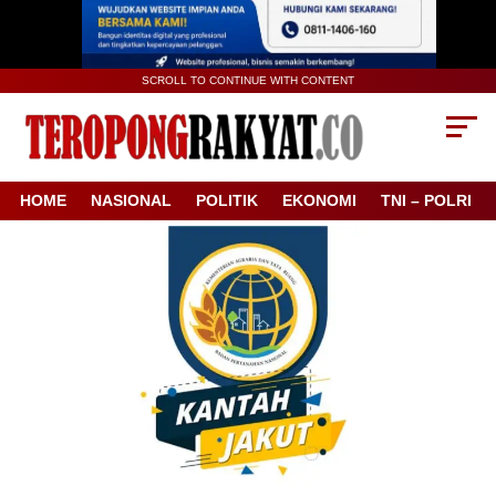
SCROLL TO CONTINUE WITH CONTENT
HOME
NASIONAL
POLITIK
EKONOMI
TNI – POLRI