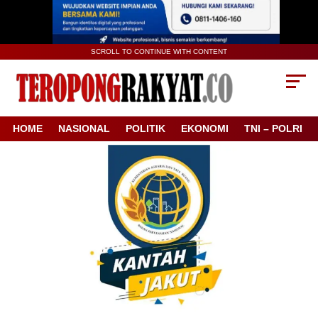
SCROLL TO CONTINUE WITH CONTENT
HOME
NASIONAL
POLITIK
EKONOMI
TNI – POLRI