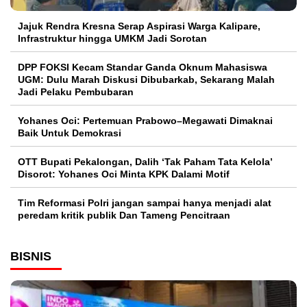
Jajuk Rendra Kresna Serap Aspirasi Warga Kalipare,
Infrastruktur hingga UMKM Jadi Sorotan
DPP FOKSI Kecam Standar Ganda Oknum Mahasiswa
UGM: Dulu Marah Diskusi Dibubarkab, Sekarang Malah
Jadi Pelaku Pembubaran
Yohanes Oci: Pertemuan Prabowo–Megawati Dimaknai
Baik Untuk Demokrasi
OTT Bupati Pekalongan, Dalih ‘Tak Paham Tata Kelola’
Disorot: Yohanes Oci Minta KPK Dalami Motif
Tim Reformasi Polri jangan sampai hanya menjadi alat
peredam kritik publik Dan Tameng Pencitraan
BISNIS