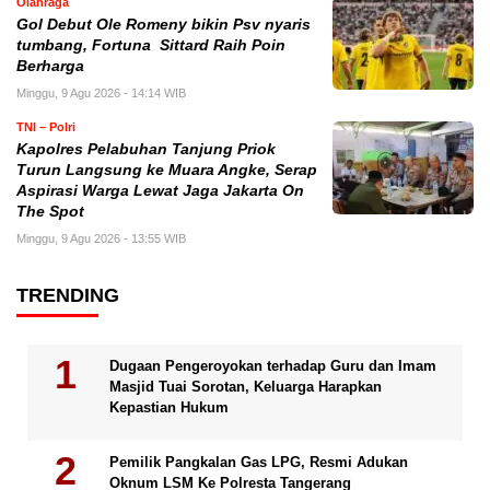
Olahraga
Gol Debut Ole Romeny bikin Psv nyaris
tumbang, Fortuna Sittard Raih Poin
Berharga
Minggu, 9 Agu 2026 - 14:14 WIB
TNI – Polri
Kapolres Pelabuhan Tanjung Priok
Turun Langsung ke Muara Angke, Serap
Aspirasi Warga Lewat Jaga Jakarta On
The Spot
Minggu, 9 Agu 2026 - 13:55 WIB
TRENDING
Dugaan Pengeroyokan terhadap Guru dan Imam
Masjid Tuai Sorotan, Keluarga Harapkan
Kepastian Hukum
Pemilik Pangkalan Gas LPG, Resmi Adukan
Oknum LSM Ke Polresta Tangerang