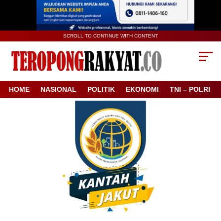
SCROLL TO CONTINUE WITH CONTENT
HOME
NASIONAL
POLITIK
EKONOMI
TNI – POLRI