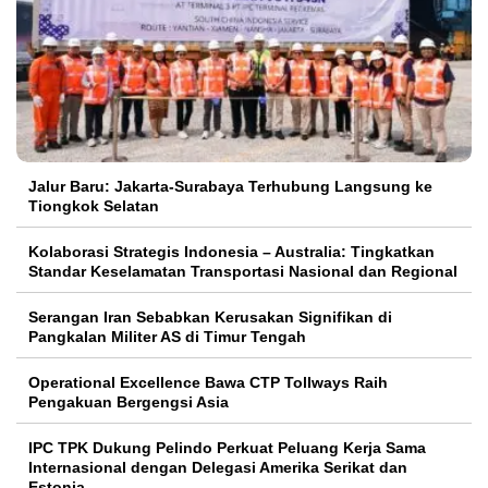
Jalur Baru: Jakarta-Surabaya Terhubung Langsung ke
Tiongkok Selatan
Kolaborasi Strategis Indonesia – Australia: Tingkatkan
Standar Keselamatan Transportasi Nasional dan Regional
Serangan Iran Sebabkan Kerusakan Signifikan di
Pangkalan Militer AS di Timur Tengah
Operational Excellence Bawa CTP Tollways Raih
Pengakuan Bergengsi Asia
IPC TPK Dukung Pelindo Perkuat Peluang Kerja Sama
Internasional dengan Delegasi Amerika Serikat dan
Estonia