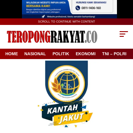
SCROLL TO CONTINUE WITH CONTENT
HOME
NASIONAL
POLITIK
EKONOMI
TNI – POLRI