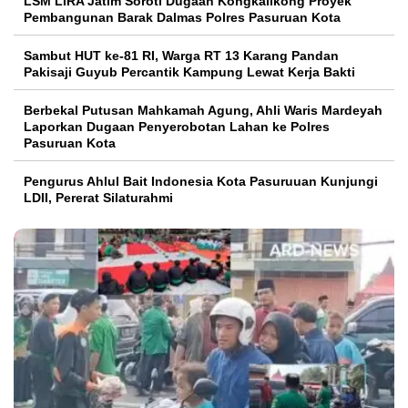
LSM LIRA Jatim Soroti Dugaan Kongkalikong Proyek
Pembangunan Barak Dalmas Polres Pasuruan Kota
Sambut HUT ke-81 RI, Warga RT 13 Karang Pandan
Pakisaji Guyub Percantik Kampung Lewat Kerja Bakti
Berbekal Putusan Mahkamah Agung, Ahli Waris Mardeyah
Laporkan Dugaan Penyerobotan Lahan ke Polres
Pasuruan Kota
Pengurus Ahlul Bait Indonesia Kota Pasuruuan Kunjungi
LDII, Pererat Silaturahmi