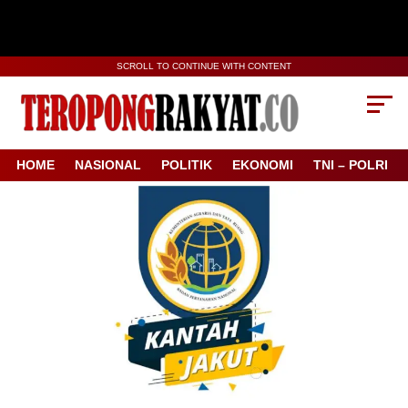
SCROLL TO CONTINUE WITH CONTENT
HOME
NASIONAL
POLITIK
EKONOMI
TNI – POLRI