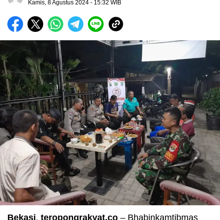
Kamis, 8 Agustus 2024
- 15:32 WIB
Bekasi
,
teropongrakyat.co
– Bhabinkamtibmas