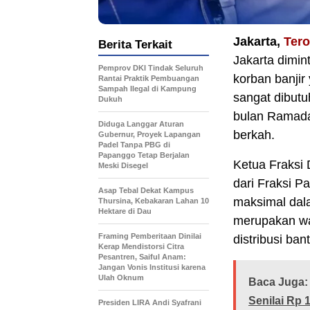
Jakarta,
Ter
Berita Terkait
Jakarta dimi
Pemprov DKI Tindak Seluruh
korban banjir
Rantai Praktik Pembuangan
Sampah Ilegal di Kampung
sangat dibutu
Dukuh
bulan Ramada
Diduga Langgar Aturan
berkah.
Gubernur, Proyek Lapangan
Padel Tanpa PBG di
Papanggo Tetap Berjalan
Ketua Fraksi
Meski Disegel
dari Fraksi 
Asap Tebal Dekat Kampus
maksimal dala
Thursina, Kebakaran Lahan 10
Hektare di Dau
merupakan wa
Framing Pemberitaan Dinilai
distribusi ban
Kerap Mendistorsi Citra
Pesantren, Saiful Anam:
Jangan Vonis Institusi karena
Ulah Oknum
Baca Juga:
Senilai Rp 1,
Presiden LIRA Andi Syafrani