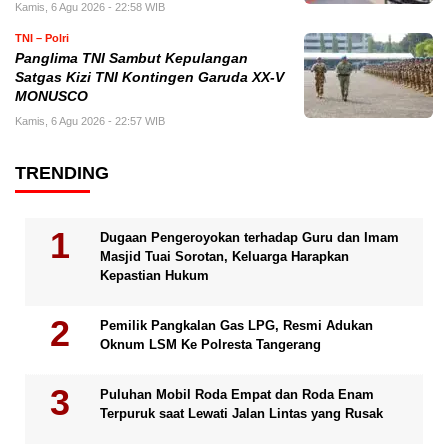
Kamis, 6 Agu 2026 - 22:58 WIB
TNI – Polri
Panglima TNI Sambut Kepulangan
Satgas Kizi TNI Kontingen Garuda XX-V
MONUSCO
Kamis, 6 Agu 2026 - 22:57 WIB
TRENDING
Dugaan Pengeroyokan terhadap Guru dan Imam
Masjid Tuai Sorotan, Keluarga Harapkan
Kepastian Hukum
Pemilik Pangkalan Gas LPG, Resmi Adukan
Oknum LSM Ke Polresta Tangerang
Puluhan Mobil Roda Empat dan Roda Enam
Terpuruk saat Lewati Jalan Lintas yang Rusak