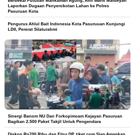
Berbekal Putusan Mahkamah Agung, Ahli Waris Mardeyah
Laporkan Dugaan Penyerobotan Lahan ke Polres
Pasuruan Kota
Pengurus Ahlul Bait Indonesia Kota Pasuruuan Kunjungi
LDII, Pererat Silaturahmi
Sinergi Banom NU Dan Forkopimcam Kejayan Pasuruan
Bagikan 2.500 Paket Takjil Untuk Pengendara
Diskon Rp700 Ribu dan Fitur DP, tiket.com Siap Amankan