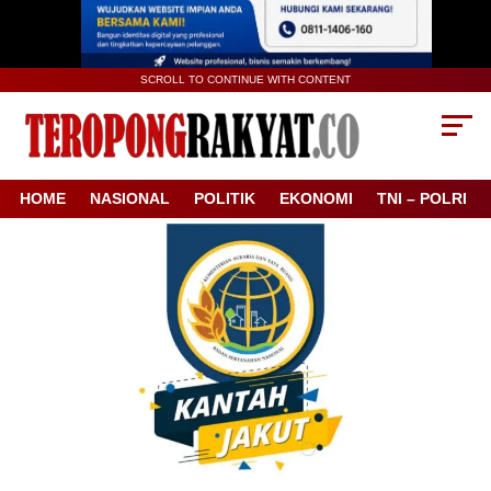
SCROLL TO CONTINUE WITH CONTENT
HOME
NASIONAL
POLITIK
EKONOMI
TNI – POLRI