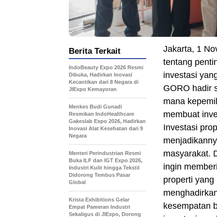
Jakarta, 1 N
Berita Terkait
tentang penti
IndoBeauty Expo 2026 Resmi
investasi yan
Dibuka, Hadirkan Inovasi
Kecantikan dari 8 Negara di
GORO hadir se
JIExpo Kemayoran
mana kepemili
Menkes Budi Gunadi
membuat inves
Resmikan IndoHealthcare
Gakeslab Expo 2026, Hadirkan
Investasi pro
Inovasi Alat Kesehatan dari 9
Negara
menjadikannya
masyarakat. 
Menteri Perindustrian Resmi
Buka ILF dan IGT Expo 2026,
ingin memberi
Industri Kulit hingga Tekstil
Didorong Tembus Pasar
properti yang
Global
menghadirkan
Krista Exhibitions Gelar
kesempatan b
Empat Pameran Industri
Sekaligus di JIExpo, Dorong