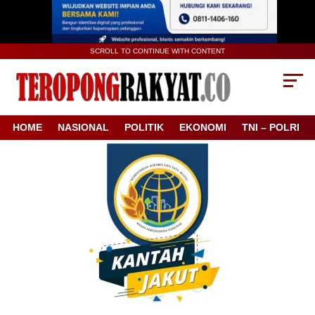
SCROLL TO CONTINUE WITH CONTENT
HOME
NASIONAL
POLITIK
EKONOMI
TNI – POLRI