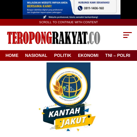
SCROLL TO CONTINUE WITH CONTENT
HOME
NASIONAL
POLITIK
EKONOMI
TNI – POLRI