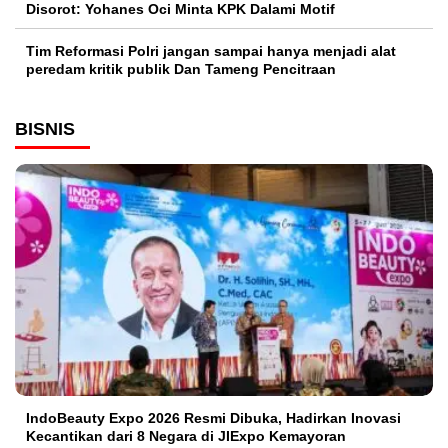
Disorot: Yohanes Oci Minta KPK Dalami Motif
Tim Reformasi Polri jangan sampai hanya menjadi alat
peredam kritik publik Dan Tameng Pencitraan
BISNIS
IndoBeauty Expo 2026 Resmi Dibuka, Hadirkan Inovasi
Kecantikan dari 8 Negara di JIExpo Kemayoran