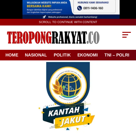
SCROLL TO CONTINUE WITH CONTENT
HOME
NASIONAL
POLITIK
EKONOMI
TNI – POLRI