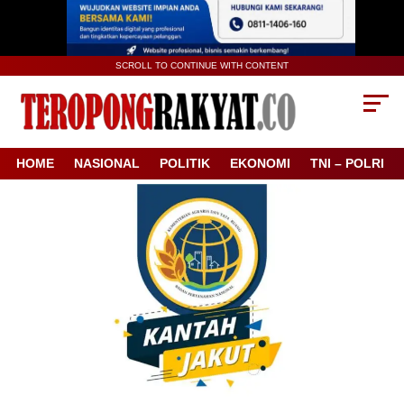
SCROLL TO CONTINUE WITH CONTENT
HOME
NASIONAL
POLITIK
EKONOMI
TNI – POLRI