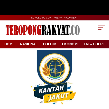
SCROLL TO CONTINUE WITH CONTENT
HOME
NASIONAL
POLITIK
EKONOMI
TNI – POLRI