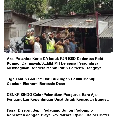
Aksi Polantas Karib KA Induk PJR BSD Korlantas Polri
Kompol Darmawati.SE.MM.MH bersama Personilnya
Membagikan Bendera Merah Putih Berserta Tiangnya
Tiga Tahun GMPPP: Dari Dukungan Politik Menuju
Gerakan Ekonomi Berbasis Desa
CENKRISINDO Gelar Pelantikan Pengurus Baru Ajak
Perjuangkan Kepentingan Umat Untuk Kemajuan Bangsa
Pasar Disebut Sepi, Pedagang Sunter Podomoro
Keberatan dengan Biaya Revitalisasi Rp49 Juta per Meter