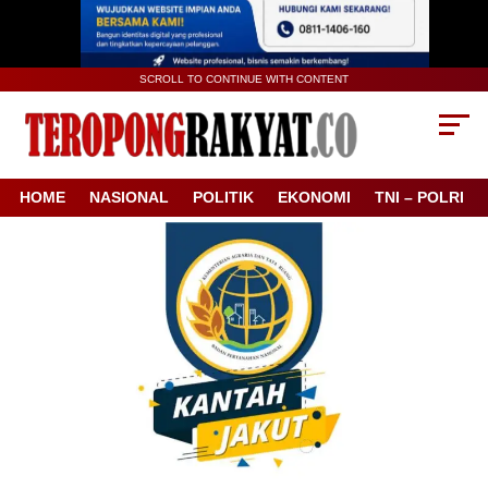
SCROLL TO CONTINUE WITH CONTENT
HOME
NASIONAL
POLITIK
EKONOMI
TNI – POLRI