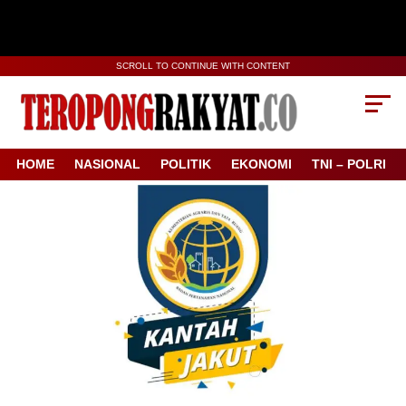
SCROLL TO CONTINUE WITH CONTENT
HOME
NASIONAL
POLITIK
EKONOMI
TNI – POLRI