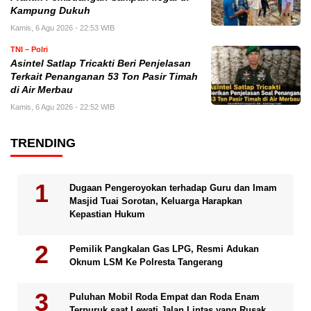
Kampung Dukuh
Kamis, 6 Agu 2026 - 22:53 WIB
TNI – Polri
Asintel Satlap Tricakti Beri Penjelasan
Terkait Penanganan 53 Ton Pasir Timah
di Air Merbau
Kamis, 6 Agu 2026 - 22:52 WIB
TRENDING
Dugaan Pengeroyokan terhadap Guru dan Imam
Masjid Tuai Sorotan, Keluarga Harapkan
Kepastian Hukum
Pemilik Pangkalan Gas LPG, Resmi Adukan
Oknum LSM Ke Polresta Tangerang
Puluhan Mobil Roda Empat dan Roda Enam
Terpuruk saat Lewati Jalan Lintas yang Rusak