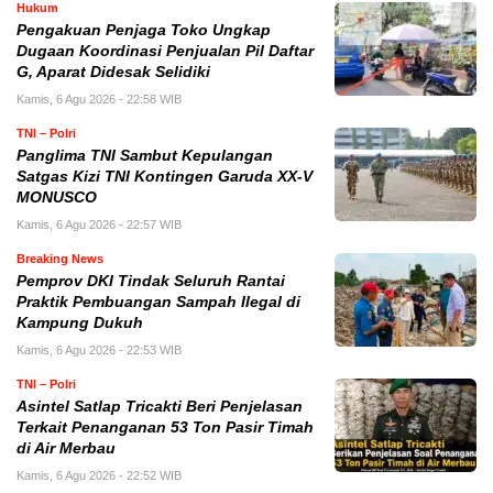
Hukum
Pengakuan Penjaga Toko Ungkap
Dugaan Koordinasi Penjualan Pil Daftar
G, Aparat Didesak Selidiki
Kamis, 6 Agu 2026 - 22:58 WIB
TNI – Polri
Panglima TNI Sambut Kepulangan
Satgas Kizi TNI Kontingen Garuda XX-V
MONUSCO
Kamis, 6 Agu 2026 - 22:57 WIB
Breaking News
Pemprov DKI Tindak Seluruh Rantai
Praktik Pembuangan Sampah Ilegal di
Kampung Dukuh
Kamis, 6 Agu 2026 - 22:53 WIB
TNI – Polri
Asintel Satlap Tricakti Beri Penjelasan
Terkait Penanganan 53 Ton Pasir Timah
di Air Merbau
Kamis, 6 Agu 2026 - 22:52 WIB