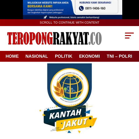
SCROLL TO CONTINUE WITH CONTENT
HOME
NASIONAL
POLITIK
EKONOMI
TNI – POLRI