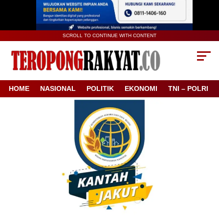
SCROLL TO CONTINUE WITH CONTENT
HOME
NASIONAL
POLITIK
EKONOMI
TNI – POLRI