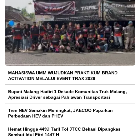
MAHASISWA UMM WUJUDKAN PRAKTIKUM BRAND
ACTIVATION MELALUI EVENT TRAX 2026
Bupati Malang Hadiri 1 Dekade Komunitas Truk Malang,
Apresiasi Driver sebagai Pahlawan Transportasi
Tren NEV Semakin Meningkat, JAECOO Paparkan
Perbedaan HEV dan PHEV
Hemat Hingga 44%! Tarif Tol JTCC Bekasi Dipangkas
Sambut Idul Fitri 1447 H