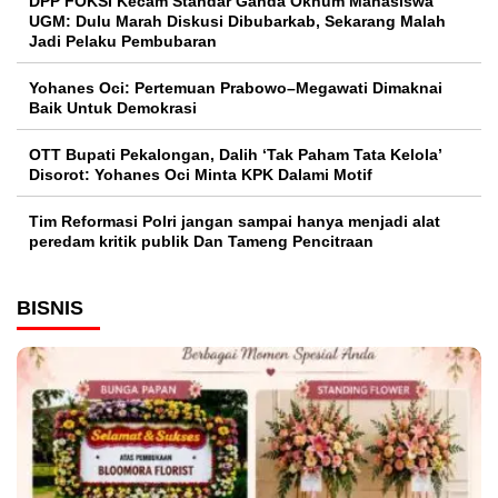
DPP FOKSI Kecam Standar Ganda Oknum Mahasiswa
UGM: Dulu Marah Diskusi Dibubarkab, Sekarang Malah
Jadi Pelaku Pembubaran
Yohanes Oci: Pertemuan Prabowo–Megawati Dimaknai
Baik Untuk Demokrasi
OTT Bupati Pekalongan, Dalih ‘Tak Paham Tata Kelola’
Disorot: Yohanes Oci Minta KPK Dalami Motif
Tim Reformasi Polri jangan sampai hanya menjadi alat
peredam kritik publik Dan Tameng Pencitraan
BISNIS