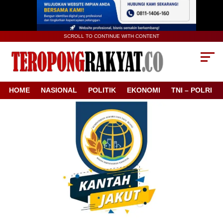
SCROLL TO CONTINUE WITH CONTENT
HOME
NASIONAL
POLITIK
EKONOMI
TNI – POLRI