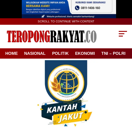
SCROLL TO CONTINUE WITH CONTENT
HOME
NASIONAL
POLITIK
EKONOMI
TNI – POLRI