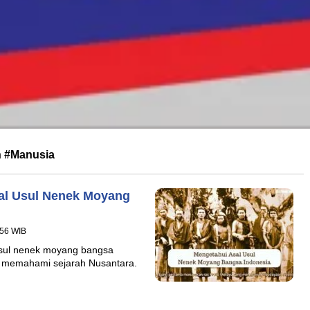
n #Manusia
sal Usul Nenek Moyang
:56 WIB
 usul nenek moyang bangsa
am memahami sejarah Nusantara.