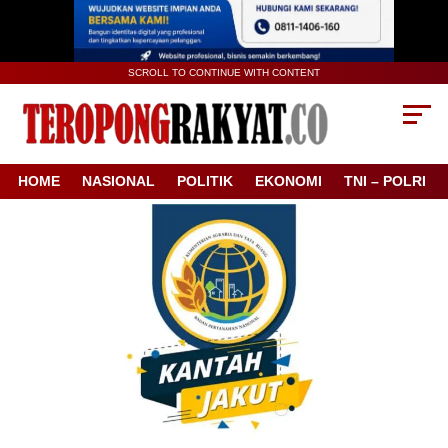
SCROLL TO CONTINUE WITH CONTENT
HOME
NASIONAL
POLITIK
EKONOMI
TNI – POLRI