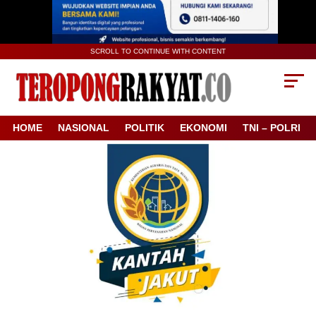
SCROLL TO CONTINUE WITH CONTENT
HOME
NASIONAL
POLITIK
EKONOMI
TNI – POLRI