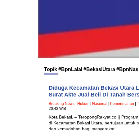
Topik
#BpnLalai #BekasiUtara #BpnNas
Diduga Kecamatan Bekasi Utara L
Surat Akte Jual Beli Di Tanah Ber
Breaking News
|
Hukum
|
Nasional
|
Pemerintahan
|
T
20:42 WIB
Kota Bekasi, – TeropongRakyat.co || Program
di Kecamatan Bekasi Utara, bertujuan untuk
dan kemudahan bagi masyarakat…