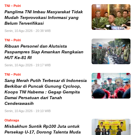
TNI – Polri
Panglima TNI Imbau Masyarakat Tidak
Mudah Terprovokasi Informasi yang
Belum Terverifikasi
Senin, 10 Agu 2026 - 20:38 WIB
TNI – Polri
Ribuan Personel dan Alutsista
Paspampres Siap Amankan Rangkaian
HUT Ke-81 RI
Senin, 10 Agu 2026 - 19:17 WIB
TNI – Polri
Sang Merah Putih Terbesar di Indonesia
Berkibar di Puncak Gunung Cycloop,
Koops TNI Habema : Gegap Gempita
Damai Persatuan dari Tanah
Cenderawasih
Senin, 10 Agu 2026 - 19:10 WIB
Olahraga
Misbakhun Suntik Rp100 Juta untuk
Persekap U-17, Dorong Talenta Muda