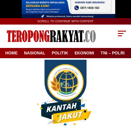
SCROLL TO CONTINUE WITH CONTENT
HOME
NASIONAL
POLITIK
EKONOMI
TNI – POLRI