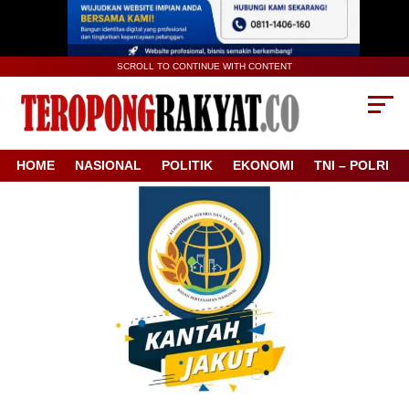
SCROLL TO CONTINUE WITH CONTENT
HOME
NASIONAL
POLITIK
EKONOMI
TNI – POLRI