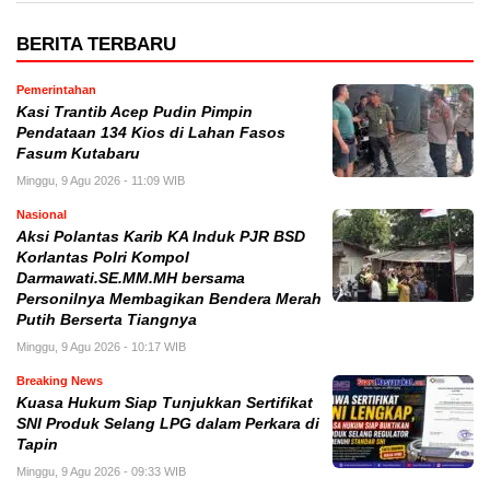
BERITA TERBARU
Pemerintahan
Kasi Trantib Acep Pudin Pimpin
Pendataan 134 Kios di Lahan Fasos
Fasum Kutabaru
Minggu, 9 Agu 2026 - 11:09 WIB
Nasional
Aksi Polantas Karib KA Induk PJR BSD
Korlantas Polri Kompol
Darmawati.SE.MM.MH bersama
Personilnya Membagikan Bendera Merah
Putih Berserta Tiangnya
Minggu, 9 Agu 2026 - 10:17 WIB
Breaking News
Kuasa Hukum Siap Tunjukkan Sertifikat
SNI Produk Selang LPG dalam Perkara di
Tapin
Minggu, 9 Agu 2026 - 09:33 WIB