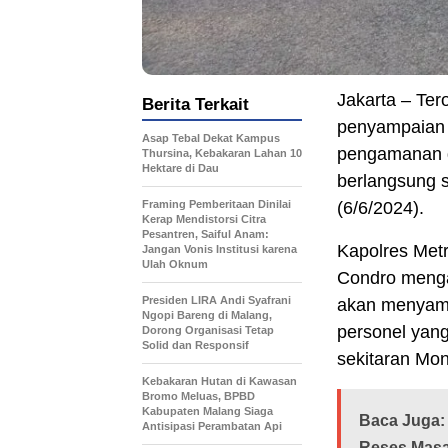
Jakarta – Te
Berita Terkait
penyampaian 
Asap Tebal Dekat Kampus
pengamanan d
Thursina, Kebakaran Lahan 10
Hektare di Dau
berlangsung s
Framing Pemberitaan Dinilai
(6/6/2024).
Kerap Mendistorsi Citra
Pesantren, Saiful Anam:
Kapolres Met
Jangan Vonis Institusi karena
Ulah Oknum
Condro menga
Presiden LIRA Andi Syafrani
akan menyamp
Ngopi Bareng di Malang,
personel yang
Dorong Organisasi Tetap
Solid dan Responsif
sekitaran Mon
Kebakaran Hutan di Kawasan
Bromo Meluas, BPBD
Kabupaten Malang Siaga
Baca Juga:
Antisipasi Perambatan Api
Reses Masa