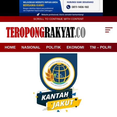
SCROLL TO CONTINUE WITH CONTENT
HOME
NASIONAL
POLITIK
EKONOMI
TNI – POLRI