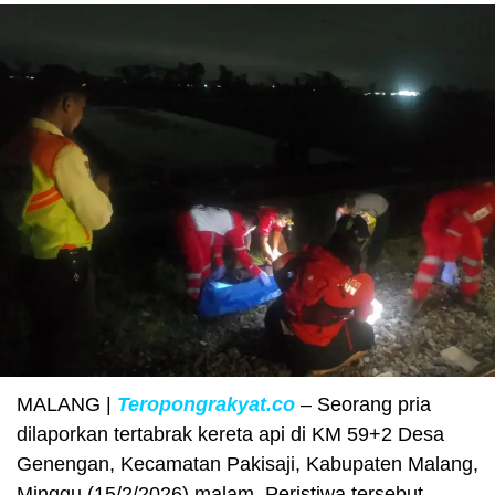
MALANG |
Teropongrakyat.co
– Seorang pria
dilaporkan tertabrak kereta api di KM 59+2 Desa
Genengan, Kecamatan Pakisaji, Kabupaten Malang,
Minggu (15/2/2026) malam. Peristiwa tersebut