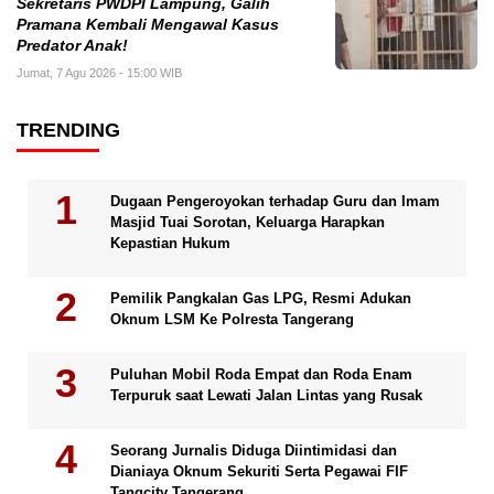
Sekretaris PWDPI Lampung, Galih
Pramana Kembali Mengawal Kasus
Predator Anak!
Jumat, 7 Agu 2026 - 15:00 WIB
TRENDING
Dugaan Pengeroyokan terhadap Guru dan Imam
Masjid Tuai Sorotan, Keluarga Harapkan
Kepastian Hukum
Pemilik Pangkalan Gas LPG, Resmi Adukan
Oknum LSM Ke Polresta Tangerang
Puluhan Mobil Roda Empat dan Roda Enam
Terpuruk saat Lewati Jalan Lintas yang Rusak
Seorang Jurnalis Diduga Diintimidasi dan
Dianiaya Oknum Sekuriti Serta Pegawai FIF
Tangcity Tangerang