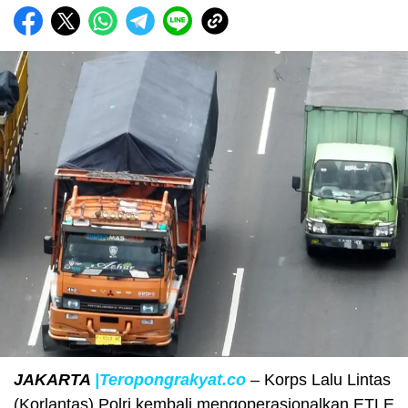
JAKARTA
|Teropongrakyat.co
– Korps Lalu Lintas
(Korlantas) Polri kembali mengoperasionalkan ETLE