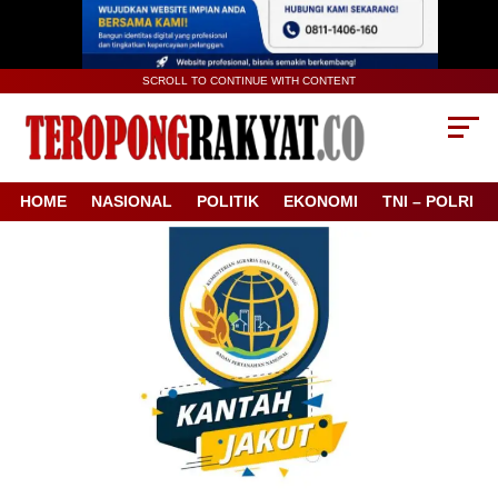
SCROLL TO CONTINUE WITH CONTENT
HOME
NASIONAL
POLITIK
EKONOMI
TNI – POLRI