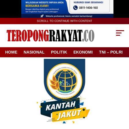
SCROLL TO CONTINUE WITH CONTENT
HOME
NASIONAL
POLITIK
EKONOMI
TNI – POLRI