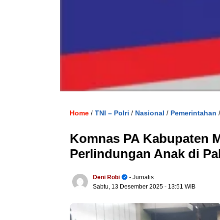
Home
TNI – Polri
Nasional
Pemerintahan
/
/
/
Komnas PA Kabupaten Ma
Perlindungan Anak di Pak
Deni Robi
- Jurnalis
Sabtu, 13 Desember 2025
- 13:51 WIB