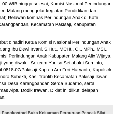
1.00 WIB hingga selesai, Komisi Nasional Perlindungan
en Malang menggelar kegiatan Pendidikan dan
klat) Relawan komnas Perlindungan Anak di Kafe
Karangpandan, Kecamatan Pakisaji, Kabupaten
ebut dihadiri Ketua Komisi Nasional Perlindungan Anak
ang Ibu Dewi Irvani, S.Hut., MCHt., CI., MPh., MSI.,
misi Perlindungan Anak Kabupaten Malang Alix Wijaya,
i yang diwakili Sekcam Yunisa Setiabakti Suminto,
il 0818-07/Pakisaji Kapten Arh Feri Haryanto, Kapolsek
Indra Subekti, Kasi Trantib Kecamatan Pakisaji Ikwan
insa Desa Karangpandan Serda Sudarno, serta
as Aiptu Dodik Irawan. Diklat ini diikuti delapan
an.
Pangkostrad Buka Kejuaraan Perguruan Pencak Silat