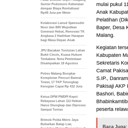
mulai pukul 1
Sunter Podomoro Keberatan
dengan Biaya Revitalisasi
Anak Kabupat
Rp49 Juta per Meter
Pelatihan (Di
Kolaborasi Lanud Sjamsudin
Baper, Desa 
Noor dan BRI Wujudkan
Generasi Hebat, Renovasi TK
Malang.
Angkasa 2 Hadirkan Harapan
bagi Masa Depan Anak
Kegiatan ters
JPU Bacakan Tuntutan Lahan
Kabupaten Mal
Bukit Cincin, Kuasa Hukum
Terdakwa: Nota Pembelaan
Sekretaris Ko
Disampaikan 18 Agustus
Camat Pakisaj
Polres Malang Bongkar
S.IP., Danram
Komplotan Pencuri Baterai
Tower, 17 TKP Terungkap
Pakisaji AKP 
Kerugian Capai Rp 432 Juta
Bashori, Bab
Ketua DPW PWDPI Kepri:
Bhabinkamtibm
Rekayasa Lahan 112 Hektar
Harus Diungkap dan Diproses
peserta relaw
Sampai Tuntas
Brimob Polda Metro Jaya
Bubarkan Balap Liar,
Baca Juga: