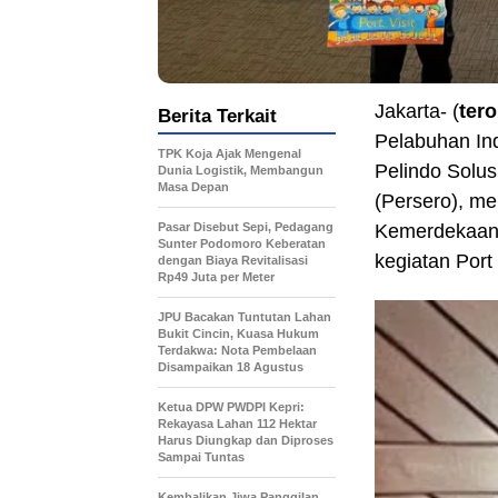
Jakarta- (
ter
Berita Terkait
Pelabuhan In
TPK Koja Ajak Mengenal
Pelindo Solus
Dunia Logistik, Membangun
Masa Depan
(Persero), m
Pasar Disebut Sepi, Pedagang
Kemerdekaan 
Sunter Podomoro Keberatan
kegiatan Port
dengan Biaya Revitalisasi
Rp49 Juta per Meter
JPU Bacakan Tuntutan Lahan
Bukit Cincin, Kuasa Hukum
Terdakwa: Nota Pembelaan
Disampaikan 18 Agustus
Ketua DPW PWDPI Kepri:
Rekayasa Lahan 112 Hektar
Harus Diungkap dan Diproses
Sampai Tuntas
Kembalikan Jiwa Panggilan