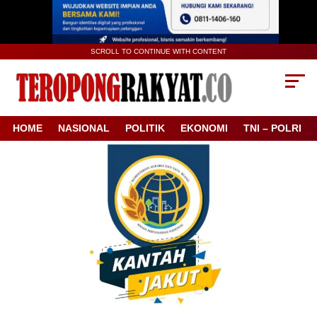
SCROLL TO CONTINUE WITH CONTENT
HOME
NASIONAL
POLITIK
EKONOMI
TNI – POLRI