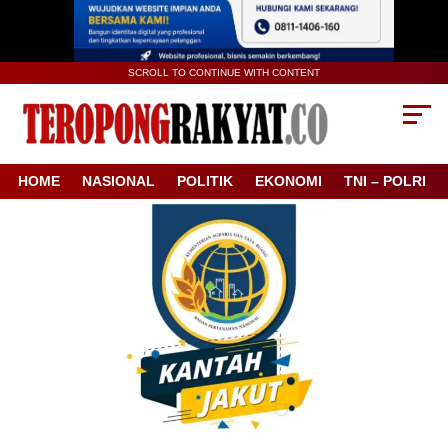
SCROLL TO CONTINUE WITH CONTENT
HOME
NASIONAL
POLITIK
EKONOMI
TNI – POLRI