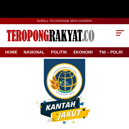
SCROLL TO CONTINUE WITH CONTENT
HOME
NASIONAL
POLITIK
EKONOMI
TNI – POLRI