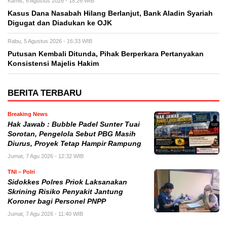
Kamis, 6 Agustus 2026 - 18:26 WIB
Kasus Dana Nasabah Hilang Berlanjut, Bank Aladin Syariah
Digugat dan Diadukan ke OJK
Rabu, 5 Agustus 2026 - 16:33 WIB
Putusan Kembali Ditunda, Pihak Berperkara Pertanyakan
Konsistensi Majelis Hakim
BERITA TERBARU
Breaking News
Hak Jawab : Bubble Padel Sunter Tuai
Sorotan, Pengelola Sebut PBG Masih
Diurus, Proyek Tetap Hampir Rampung
Jumat, 7 Agu 2026 - 12:32 WIB
TNI – Polri
Sidokkes Polres Priok Laksanakan
Skrining Risiko Penyakit Jantung
Koroner bagi Personel PNPP
Jumat, 7 Agu 2026 - 11:40 WIB