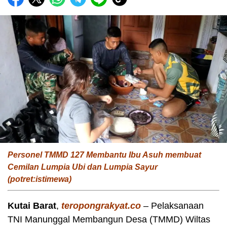
Personel TMMD 127 Membantu Ibu Asuh membuat
Cemilan Lumpia Ubi dan Lumpia Sayur
(potret:istimewa)
Kutai Barat
,
teropongrakyat.co
– Pelaksanaan
TNI Manunggal Membangun Desa (TMMD) Wiltas