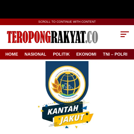
SCROLL TO CONTINUE WITH CONTENT
HOME
NASIONAL
POLITIK
EKONOMI
TNI – POLRI