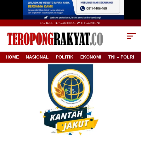
SCROLL TO CONTINUE WITH CONTENT
HOME
NASIONAL
POLITIK
EKONOMI
TNI – POLRI