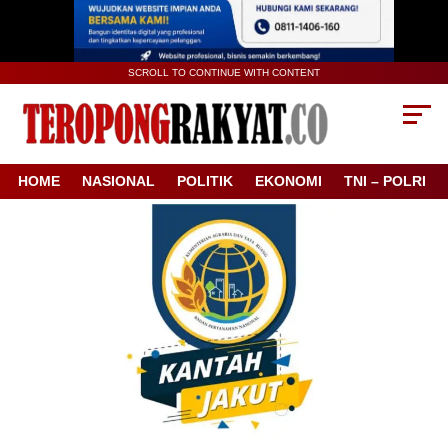
SCROLL TO CONTINUE WITH CONTENT
HOME
NASIONAL
POLITIK
EKONOMI
TNI – POLRI