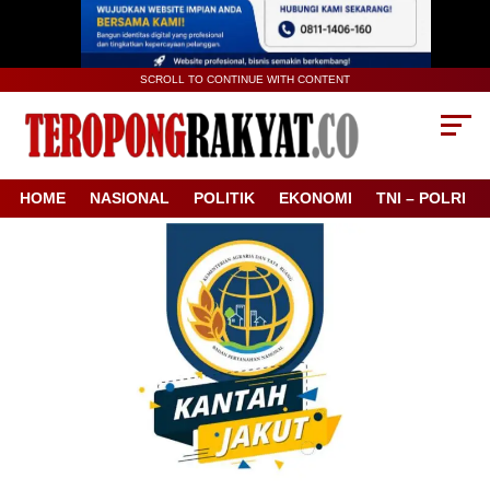
SCROLL TO CONTINUE WITH CONTENT
HOME
NASIONAL
POLITIK
EKONOMI
TNI – POLRI