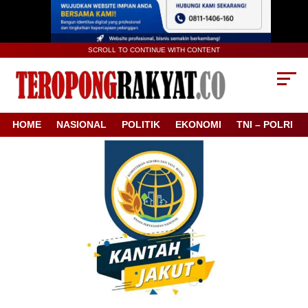
SCROLL TO CONTINUE WITH CONTENT
HOME
NASIONAL
POLITIK
EKONOMI
TNI – POLRI