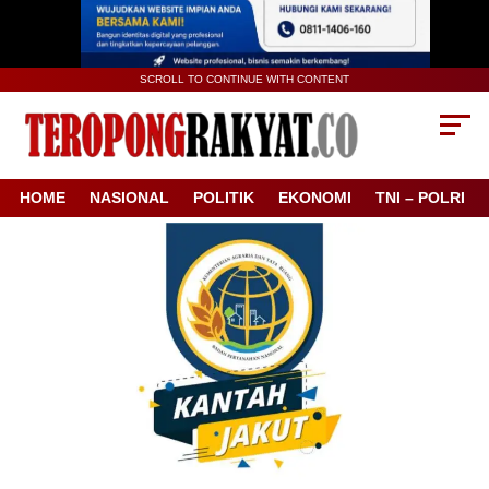
SCROLL TO CONTINUE WITH CONTENT
HOME
NASIONAL
POLITIK
EKONOMI
TNI – POLRI