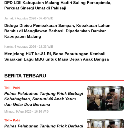
DPD LDII Kabupaten Malang Hadiri Suling Forkopimda,
Perkuat Sinergi Umat di Pakisaji
Jumat, 7 Agustus 2026 - 07:46 WIB
Diduga Dipicu Pembakaran Sampah, Kebakaran Lahan
Bambu di Mangliawan Berhasil Dipadamkan Damkar
Kabupaten Malang
Kamis, 6 Agustus 2026 - 18:33 WIB
Menjelang HUT ke-81 RI, Bona Paputungan Kembali
Suarakan Lagu MBG untuk Masa Depan Anak Bangsa
BERITA TERBARU
TNI – Polri
Polres Pelabuhan Tanjung Priok Berbagi
Kebahagiaan, Santuni 40 Anak Yatim
dan Gelar Doa Bersama
Minggu, 9 Agu 2026 - 16:16 WIB
TNI – Polri
Polres Pelabuhan Tanjung Priok Berbagi