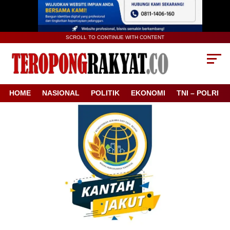
SCROLL TO CONTINUE WITH CONTENT
HOME
NASIONAL
POLITIK
EKONOMI
TNI – POLRI