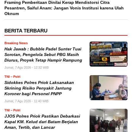
Framing Pemberitaan Dinilai Kerap Mendistorsi Citra
Pesantren, Saiful Anam: Jangan Vonis Institusi karena Ulah
Oknum
BERITA TERBARU
Breaking News
Hak Jawab : Bubble Padel Sunter Tuai
Sorotan, Pengelola Sebut PBG Masih
Diurus, Proyek Tetap Hampir Rampung
Jumat, 7 Agu 2026 - 12:32 WIB
TNI – Polri
Sidokkes Polres Priok Laksanakan
Skrining Risiko Penyakit Jantung
Koroner bagi Personel PNPP
Jumat, 7 Agu 2026 - 11:40 WIB
TNI – Polri
JJOS Polres Priok Pastikan Debarkasi
Kapal KM. Kelud dari Batam Berjalan
Aman, Tertib, dan Lancar