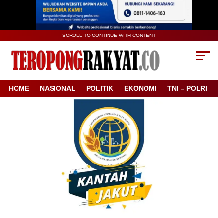
SCROLL TO CONTINUE WITH CONTENT
HOME
NASIONAL
POLITIK
EKONOMI
TNI – POLRI