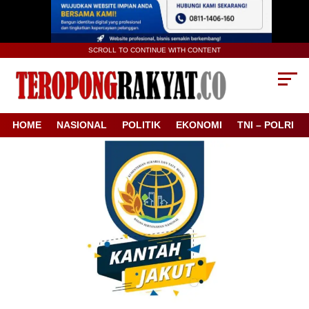
SCROLL TO CONTINUE WITH CONTENT
HOME
NASIONAL
POLITIK
EKONOMI
TNI – POLRI